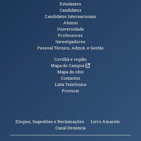
Públicos
Estudantes
Candidatos
Candidatos Internacionais
Alumni
Universidade
Professores
Investigadores
Pessoal Técnico, Admin. e Gestão
Informações Adicionais
Covilhã e região
(abre em nova janela)
Mapa do Campus
Mapa do sítio
Contactos
Lista Telefónica
Procurar
(abre em n
Elogios, Sugestões e Reclamações
Livro Amarelo
(abre em nova janela)
Canal Denúncia