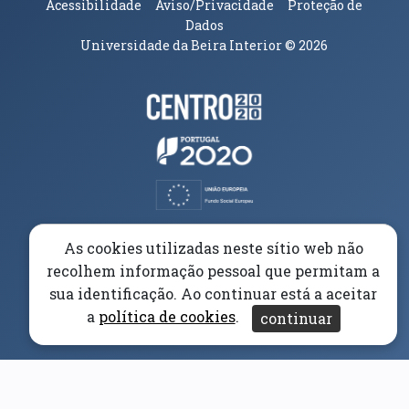
Acessibilidade
Aviso/Privacidade
Proteção de
Dados
Universidade da Beira Interior
© 2026
Parceiros e Financiadores
(abre em nova janela)
(abre em nova janela)
(abre em nova janela)
(abre em nova janela)
As cookies utilizadas neste sítio web não
recolhem informação pessoal que permitam a
(abre em nova janela)
sua identificação. Ao continuar está a aceitar
a
política de cookies
.
continuar
(abre em nova janela)