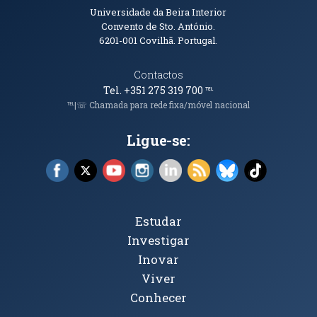
Informações de Contacto
Universidade da Beira Interior
Convento de Sto. António.
6201-001
Covilhã. Portugal.
Contactos
Tel. +351 275 319 700
℡
℡|☏ Chamada para rede fixa/móvel nacional
Ligue-se:
Facebook (abre em nova janela)
X (abre em nova janela)
YouTube (abre em nova janela)
Instagram (abre em nova janela)
LinkedIn (abre em nova ja
RSS (abre em nova ja
Bluesky (abre e
TikTok (a
Tópicos Principais
Estudar
Investigar
Inovar
Viver
Conhecer