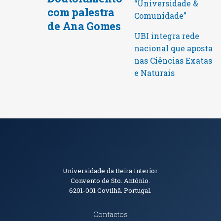
“Universidade &
com palestra
Comunidade”
de Ana Gomes
UBI integra rede
nacional que aposta
nas Ciências Exatas
e Naturais
Informações de Contacto
Universidade da Beira Interior
Convento de Sto. António.
6201-001
Covilhã. Portugal.
Contactos