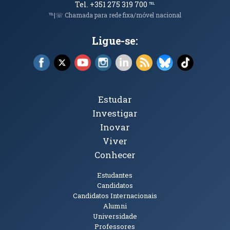
Tel. +351 275 319 700
℡
℡|☏ Chamada para rede fixa/móvel nacional
Ligue-se:
Facebook (abre em nova janela)
X (abre em nova janela)
YouTube (abre em nova janela)
Instagram (abre em nova janela)
LinkedIn (abre em nova ja
RSS (abre em nova ja
Bluesky (abre e
TikTok (a
Tópicos Principais
Estudar
Investigar
Inovar
Viver
Conhecer
Públicos
Estudantes
Candidatos
Candidatos Internacionais
Alumni
Universidade
Professores