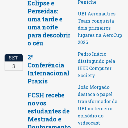
Peniche
Eclipse e
Perseidas:
UBI Aeronautics
uma tarde e
Team conquista
uma noite
dois primeiros
para descobrir
lugares na AeroCup
o céu
2026
Pedro Inácio
2ª
SET
distinguido pela
Conferência
3
IEEE Computer
Internacional
Society
Praxis
João Morgado
FCSH recebe
destaca o papel
transformador da
novos
UBI no terceiro
estudantes de
episódio do
Mestrado e
videocast
Doutoramento