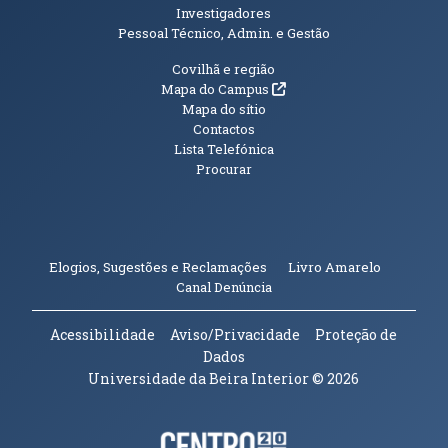
Investigadores
Pessoal Técnico, Admin. e Gestão
Informações Adicionais
Covilhã e região
(abre em nova janela)
Mapa do Campus
Mapa do sítio
Contactos
Lista Telefónica
Procurar
(abre em n
Elogios, Sugestões e Reclamações
Livro Amarelo
(abre em nova janela)
Canal Denúncia
Acessibilidade
Aviso/Privacidade
Proteção de
Dados
Universidade da Beira Interior
© 2026
Parceiros e Financiadores
(abre em nova janela)