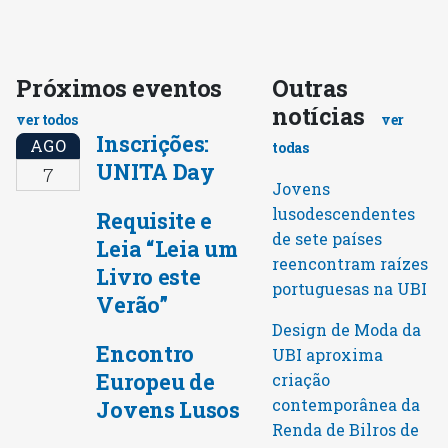
Próximos eventos
Outras
notícias
ver todos
ver
Inscrições:
AGO
todas
UNITA Day
7
Jovens
lusodescendentes
Requisite e
de sete países
Leia “Leia um
reencontram raízes
Livro este
portuguesas na UBI
Verão”
Design de Moda da
Encontro
UBI aproxima
Europeu de
criação
contemporânea da
Jovens Lusos
Renda de Bilros de