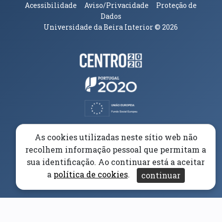
Acessibilidade
Aviso/Privacidade
Proteção de
Dados
Universidade da Beira Interior
© 2026
Parceiros e Financiadores
(abre em nova janela)
(abre em nova janela)
(abre em nova janela)
(abre em nova janela)
As cookies utilizadas neste sítio web não
recolhem informação pessoal que permitam a
(abre em nova janela)
sua identificação. Ao continuar está a aceitar
a
política de cookies
.
continuar
(abre em nova janela)