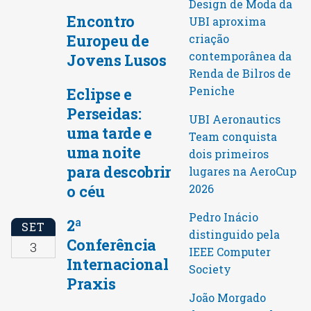
Design de Moda da
Encontro
UBI aproxima
Europeu de
criação
contemporânea da
Jovens Lusos
Renda de Bilros de
Peniche
Eclipse e
Perseidas:
UBI Aeronautics
uma tarde e
Team conquista
uma noite
dois primeiros
para descobrir
lugares na AeroCup
o céu
2026
Pedro Inácio
2ª
SET
distinguido pela
Conferência
3
IEEE Computer
Internacional
Society
Praxis
João Morgado