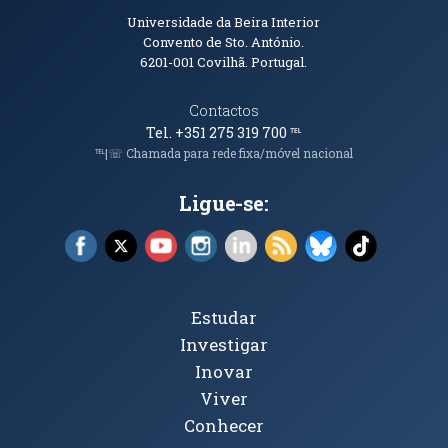
Informações de Contacto
Universidade da Beira Interior
Convento de Sto. António.
6201-001
Covilhã. Portugal.
Contactos
Tel. +351 275 319 700
℡
℡|☏ Chamada para rede fixa/móvel nacional
Ligue-se:
Facebook (abre em nova janela)
X (abre em nova janela)
YouTube (abre em nova janela)
Instagram (abre em nova janela)
LinkedIn (abre em nova ja
RSS (abre em nova ja
Bluesky (abre e
TikTok (a
Tópicos Principais
Estudar
Investigar
Inovar
Viver
Conhecer