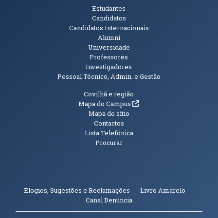
Públicos
Estudantes
Candidatos
Candidatos Internacionais
Alumni
Universidade
Professores
Investigadores
Pessoal Técnico, Admin. e Gestão
Informações Adicionais
Covilhã e região
(abre em nova janela)
Mapa do Campus
Mapa do sítio
Contactos
Lista Telefónica
Procurar
(abre em n
Elogios, Sugestões e Reclamações
Livro Amarelo
(abre em nova janela)
Canal Denúncia