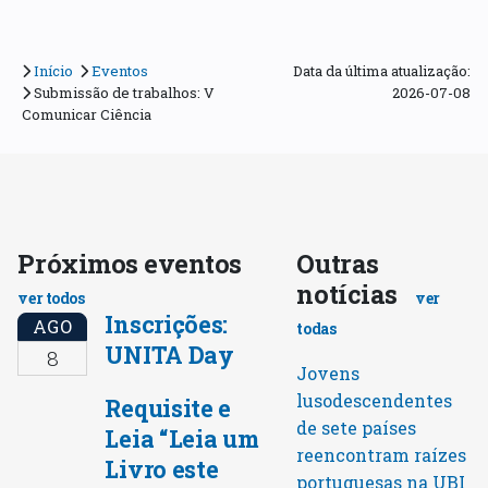
Início
Eventos
Data da última atualização:
Submissão de trabalhos: V
2026-07-08
Comunicar Ciência
Próximos eventos
Outras
notícias
ver todos
ver
Inscrições:
AGO
todas
UNITA Day
8
Jovens
lusodescendentes
Requisite e
de sete países
Leia “Leia um
reencontram raízes
Livro este
portuguesas na UBI