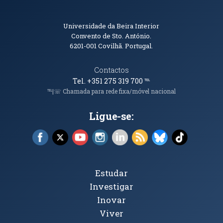
Informações de Contacto
Universidade da Beira Interior
Convento de Sto. António.
6201-001
Covilhã. Portugal.
Contactos
Tel. +351 275 319 700
℡
℡|☏ Chamada para rede fixa/móvel nacional
Ligue-se:
Facebook (abre em nova janela)
X (abre em nova janela)
YouTube (abre em nova janela)
Instagram (abre em nova janela)
LinkedIn (abre em nova ja
RSS (abre em nova ja
Bluesky (abre e
TikTok (a
Tópicos Principais
Estudar
Investigar
Inovar
Viver