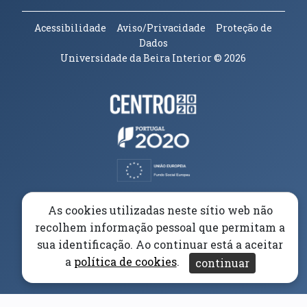
Acessibilidade
Aviso/Privacidade
Proteção de
Dados
Universidade da Beira Interior
© 2026
Parceiros e Financiadores
(abre em nova janela)
(abre em nova janela)
(abre em nova janela)
(abre em nova janela)
As cookies utilizadas neste sítio web não
recolhem informação pessoal que permitam a
(abre em nova janela)
sua identificação. Ao continuar está a aceitar
a
política de cookies
.
continuar
(abre em nova janela)