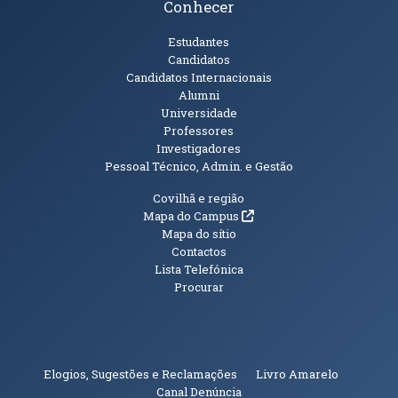
Conhecer
Públicos
Estudantes
Candidatos
Candidatos Internacionais
Alumni
Universidade
Professores
Investigadores
Pessoal Técnico, Admin. e Gestão
Informações Adicionais
Covilhã e região
(abre em nova janela)
Mapa do Campus
Mapa do sítio
Contactos
Lista Telefónica
Procurar
(abre em n
Elogios, Sugestões e Reclamações
Livro Amarelo
(abre em nova janela)
Canal Denúncia