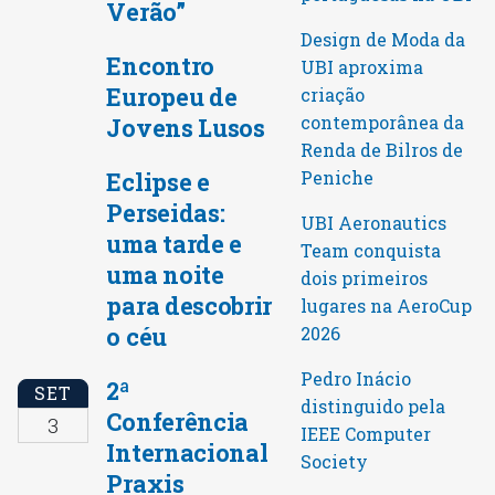
Verão”
Design de Moda da
Encontro
UBI aproxima
Europeu de
criação
contemporânea da
Jovens Lusos
Renda de Bilros de
Peniche
Eclipse e
Perseidas:
UBI Aeronautics
uma tarde e
Team conquista
uma noite
dois primeiros
para descobrir
lugares na AeroCup
o céu
2026
Pedro Inácio
2ª
SET
distinguido pela
Conferência
3
IEEE Computer
Internacional
Society
Praxis