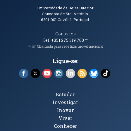
Informações de Contacto
Universidade da Beira Interior
Convento de Sto. António.
6201-001
Covilhã. Portugal.
Contactos
Tel. +351 275 319 700
℡
℡|☏ Chamada para rede fixa/móvel nacional
Ligue-se:
Facebook (abre em nova janela)
X (abre em nova janela)
YouTube (abre em nova janela)
Instagram (abre em nova janela)
LinkedIn (abre em nova ja
RSS (abre em nova ja
Bluesky (abre e
TikTok (a
Tópicos Principais
Estudar
Investigar
Inovar
Viver
Conhecer