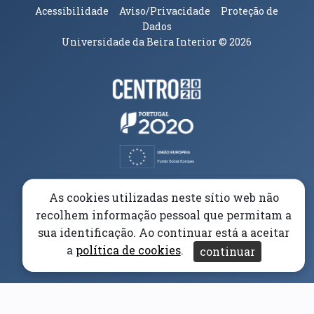
Acessibilidade
Aviso/Privacidade
Proteção de
Dados
Universidade da Beira Interior
© 2026
Parceiros e Financiadores
(abre em nova janela)
(abre em nova janela)
(abre em nova janela)
(abre em nova janela)
As cookies utilizadas neste sítio web não
recolhem informação pessoal que permitam a
(abre em nova janela)
sua identificação. Ao continuar está a aceitar
a
política de cookies
.
continuar
(abre em nova janela)