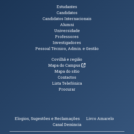
Públicos
Estudantes
Candidatos
Candidatos Internacionais
Alumni
Universidade
Professores
Investigadores
Pessoal Técnico, Admin. e Gestão
Informações Adicionais
Covilhã e região
(abre em nova janela)
Mapa do Campus
Mapa do sítio
Contactos
Lista Telefónica
Procurar
(abre em n
Elogios, Sugestões e Reclamações
Livro Amarelo
(abre em nova janela)
Canal Denúncia