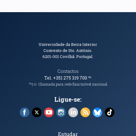
Informações de Contacto
Universidade da Beira Interior
Convento de Sto. António.
6201-001
Covilhã. Portugal.
Contactos
Tel. +351 275 319 700
℡
℡|☏ Chamada para rede fixa/móvel nacional
Ligue-se:
Facebook (abre em nova janela)
X (abre em nova janela)
YouTube (abre em nova janela)
Instagram (abre em nova janela)
LinkedIn (abre em nova ja
RSS (abre em nova ja
Bluesky (abre e
TikTok (a
Tópicos Principais
Estudar