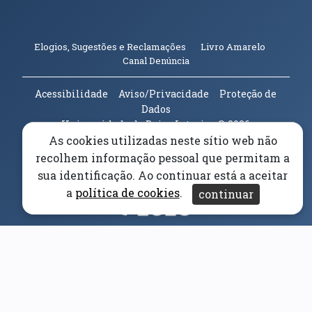
(abre em n
Elogios, Sugestões e Reclamações
Livro Amarelo
(abre em nova janela)
Canal Denúncia
Acessibilidade
Aviso/Privacidade
Proteção de
Dados
Universidade da Beira Interior
© 2026
As cookies utilizadas neste sítio web não
recolhem informação pessoal que permitam a
Parceiros e Financiadores
(abre em nova janela)
sua identificação. Ao continuar está a aceitar
a
política de cookies
.
continuar
(abre em nova janela)
(abre em nova janela)
(abre em nova janela)
(abre em nova janela)