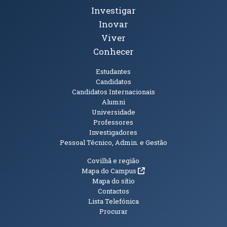
Investigar
Inovar
Viver
Conhecer
Públicos
Estudantes
Candidatos
Candidatos Internacionais
Alumni
Universidade
Professores
Investigadores
Pessoal Técnico, Admin. e Gestão
Informações Adicionais
Covilhã e região
(abre em nova janela)
Mapa do Campus
Mapa do sítio
Contactos
Lista Telefónica
Procurar