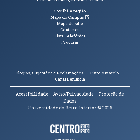
Informações Adicionais
Covilhã e região
(abre em nova janela)
Mapa do Campus
Mapa do sítio
Contactos
Lista Telefónica
Procurar
(abre em n
Elogios, Sugestões e Reclamações
Livro Amarelo
(abre em nova janela)
Canal Denúncia
Acessibilidade
Aviso/Privacidade
Proteção de
Dados
Universidade da Beira Interior
© 2026
Parceiros e Financiadores
(abre em nova janela)