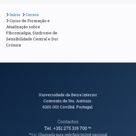
Início
Cursos
Curso de Formação e
Atualização sobre
Fibromialgia, Síndrome de
Sensibilidade Central e Dor
Crónica
Informações de Contacto
Universidade da Beira Interior
Convento de Sto. António.
6201-001
Covilhã. Portugal.
Contactos
Tel. +351 275 319 700
℡
℡|☏ Chamada para rede fixa/móvel nacional