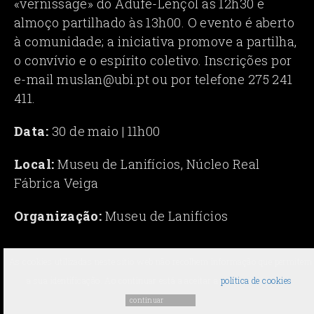
«vernissage» do Adufe-Lençol às 12h30 e
almoço partilhado às 13h00. O evento é aberto
à comunidade; a iniciativa promove a partilha,
o convívio e o espírito coletivo. Inscrições por
e-mail muslan@ubi.pt ou por telefone 275 241
411.
Data:
30 de maio | 11h00
Local:
Museu de Lanifícios, Núcleo Real
Fábrica Veiga
Organização:
Museu de Lanifícios
As cookies utilizadas neste sítio web não recolhem informação que permitem
2026 ©
Agenda Cultural da UBI
-
Universidade da Beira Interior
a sua identificação. Ao continuar está a aceitar a
política de cookies
.