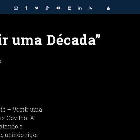
ir uma Década”
n
bie – Vestir uma
x Covilhã. A
ratando a
, unindo rigor