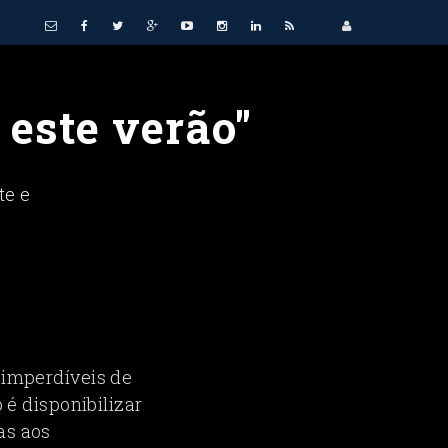
 este verão"
te e
s imperdíveis de
 é disponibilizar
as aos