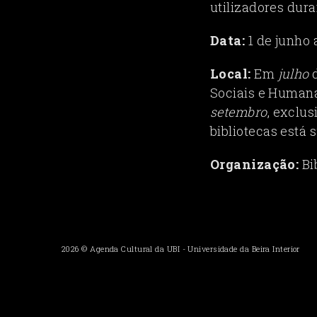
utilizadores dura
Data:
1 de junho
Local:
Em
julho
d
Sociais e Humana
setembro
, exclu
bibliotecas está 
Organização:
Bi
2026 ©
Agenda Cultural da UBI
-
Universidade da Beira Interior