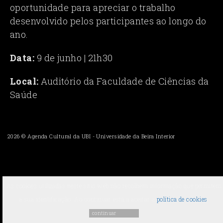
oportunidade para apreciar o trabalho
desenvolvido pelos participantes ao longo do
ano.
Data:
9 de junho | 21h30
Local:
Auditório da Faculdade de Ciências da
Saúde
2026 ©
Agenda Cultural da UBI
-
Universidade da Beira Interior
As cookies utilizadas neste sítio web não recolhem informação que permitem
a sua identificação. Ao continuar está a aceitar a
política de cookies
.