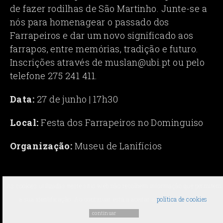
de fazer rodilhas de São Martinho. Junte-se a
nós para homenagear o passado dos
Farrapeiros e dar um novo significado aos
farrapos, entre memórias, tradição e futuro.
Inscrições através de muslan@ubi.pt ou pelo
telefone 275 241 411.
Data:
27 de junho | 17h30
Local:
Festa dos Farrapeiros no Dominguiso
Organização:
Museu de Lanifícios
As cookies utilizadas neste sítio web não recolhem informação que permitem
2026 ©
Agenda Cultural da UBI
-
Universidade da Beira Interior
a sua identificação. Ao continuar está a aceitar a
política de cookies
.