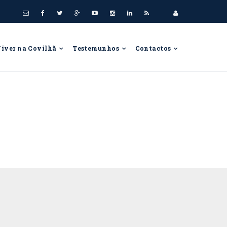
Viver na Covilhã
Testemunhos
Contactos