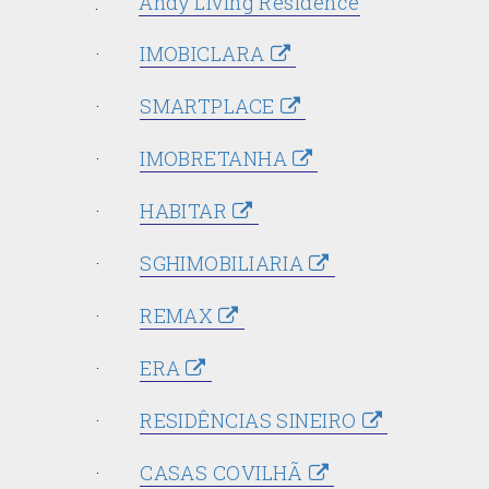
.
Andy Living Residence
·
IMOBICLARA
·
SMARTPLACE
·
IMOBRETANHA
·
HABITAR
·
SGHIMOBILIARIA
·
REMAX
·
ERA
·
RESIDÊNCIAS SINEIRO
·
CASAS COVILHÃ