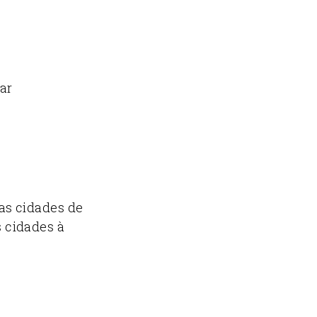
gar
nas cidades de
s cidades à