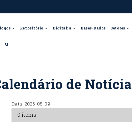
logos
Repositório
Digitālia
Bases-Dados
Setores
f
alendário de Notíci
Data:
2026-08-09
0 items