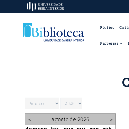
Pórtico
Catá
Parcerias
C
<
agosto de 2026
>
dom
seg
ter
qua
qui
sex
sáb