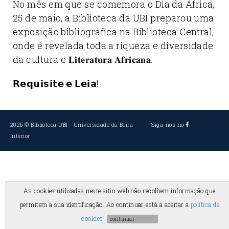
No mês em que se comemora o Dia da África,
25 de maio, a Biblioteca da UBI preparou uma
exposição bibliográfica na Biblioteca Central,
onde é revelada toda a riqueza e diversidade
da cultura e 𝐋𝐢𝐭𝐞𝐫𝐚𝐭𝐮𝐫𝐚 𝐀𝐟𝐫𝐢𝐜𝐚𝐧𝐚.
𝗥𝗲𝗾𝘂𝗶𝘀𝗶𝘁𝗲 𝗲 𝗟𝗲𝗶𝗮!
2026 ©
Biblioteca UBI
-
Universidade da Beira
Siga-nos no
Interior
As cookies utilizadas neste sítio web não recolhem informação que
permitem a sua identificação. Ao continuar está a aceitar a
política de
cookies
.