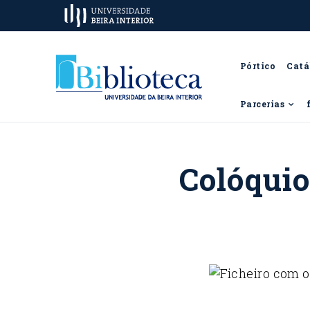
Pórtico
Catá
Parcerias
Colóquio