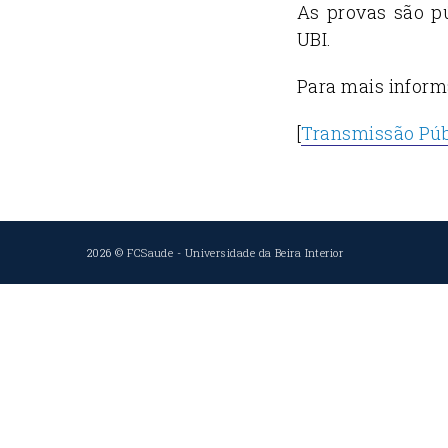
As provas são pú
UBI.
Para mais inform
[
Transmissão Púb
2026 ©
FCSaude
-
Universidade da Beira Interior