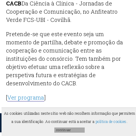
CACB
Da Ciência à Clínica - Jornadas de
Cooperação e Comunicação, no Anfiteatro
Verde FCS-UBI - Covilhã.
Pretende-se que este evento seja um
momento de partilha, debate e promoção da
cooperação e comunicação entre as
instituições do consórcio. Tem também por
objetivo efetuar uma reflexão sobre a
perspetiva futura e estratégias de
desenvolvimento do CACB.
[
Ver programa
]
As cookies utilizadas neste sítio web não recolhem informação que permitem
a sua identificação. Ao continuar está a aceitar a
política de cookies
.
2026 ©
FCSaude
-
Universidade da Beira Interior