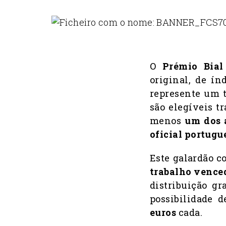
O
Prémio Bial
original, de ín
represente um t
são elegíveis tr
menos
um dos 
oficial portugu
Este galardão 
trabalho vence
distribuição gr
possibilidade 
euros
cada.