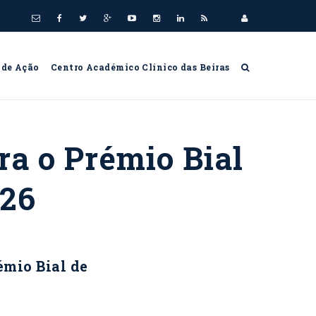
 de Ação
Centro Académico Clínico das Beiras
ra o Prémio Bial
026
émio Bial de