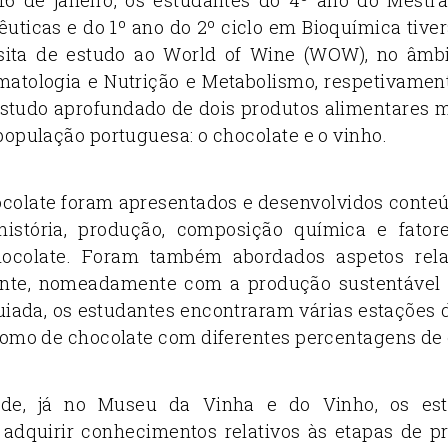
uticas e do 1º ano do 2º ciclo em Bioquímica tiv
sita de estudo ao World of Wine (WOW), no âmb
matologia e Nutrição e Metabolismo, respetivament
estudo aprofundado de dois produtos alimentares m
população portuguesa: o chocolate e o vinho.
colate foram apresentados e desenvolvidos conteú
istória, produção, composição química e fato
hocolate. Foram também abordados aspetos rel
nte, nomeadamente com a produção sustentável 
guiada, os estudantes encontraram várias estações d
como de chocolate com diferentes percentagens de
rde, já no Museu da Vinha e do Vinho, os est
 adquirir conhecimentos relativos às etapas de p