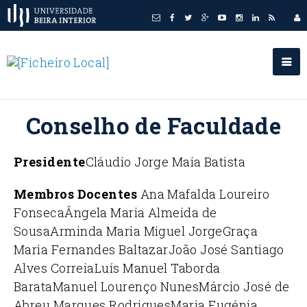
Conselho de Faculdade
Presidente
Cláudio Jorge Maia Batista
Membros Docentes
Ana Mafalda Loureiro
Fonseca
Ângela Maria Almeida de
Sousa
Arminda Maria Miguel Jorge
Graça
Maria Fernandes Baltazar
João José Santiago
Alves Correia
Luís Manuel Taborda
Barata
Manuel Lourenço Nunes
Márcio José de
Abreu Marques Rodrigues
Maria Eugénia