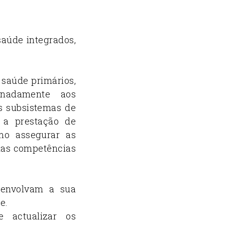
saúde integrados,
 saúde primários,
ignadamente aos
os subsistemas de
 a prestação de
mo assegurar as
 das competências
senvolvam a sua
e.
e actualizar os