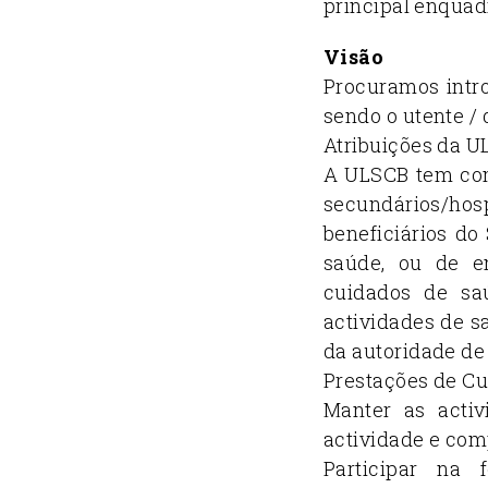
principal enquad
Visão
Procuramos intro
sendo o utente / 
Atribuições da 
A ULSCB tem como
secundários/ho
beneficiários do
saúde, ou de e
cuidados de sa
actividades de s
da autoridade de
Prestações de Cu
Manter as acti
actividade e co
Participar na 