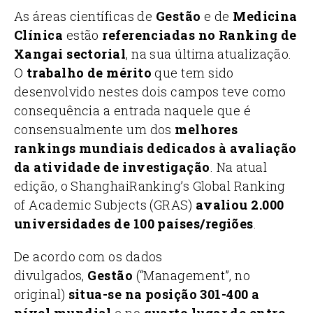
As áreas científicas de
Gestão
e de
Medicina
Clínica
estão
referenciadas no Ranking de
Xangai sectorial
, na sua última atualização.
O
trabalho de mérito
que tem sido
desenvolvido nestes dois campos teve como
consequência a entrada naquele que é
consensualmente um dos
melhores
rankings mundiais dedicados à avaliação
da atividade de investigação
. Na atual
edição, o ShanghaiRanking’s Global Ranking
of Academic Subjects (GRAS)
avaliou 2.000
universidades de 100 países/regiões
.
De acordo com os dados
divulgados,
Gestão
(“Management”, no
original)
situa-se na posição 301-400 a
nível mundial
e no
quarto lugar de entre