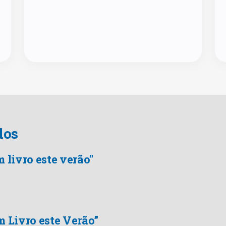
dos
m livro este verão"
m Livro este Verão”