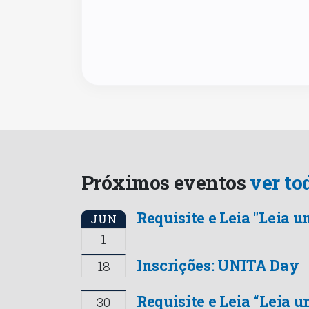
Próximos eventos
ver to
Requisite e Leia "Leia u
JUN
1
Inscrições: UNITA Day
18
Requisite e Leia “Leia u
30