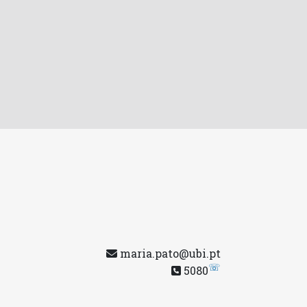
maria.pato@ubi.pt
☏
5080