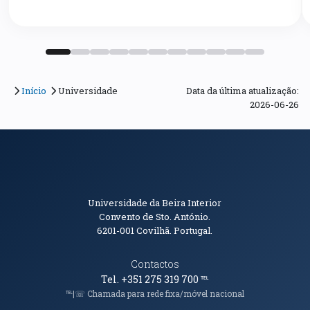
Início
Universidade
Data da última atualização:
2026-06-26
Informações de Contacto
Universidade da Beira Interior
Convento de Sto. António.
6201-001
Covilhã. Portugal.
Contactos
Tel. +351 275 319 700
℡
℡|☏ Chamada para rede fixa/móvel nacional