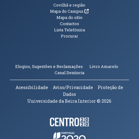
Informações Adicionais
Covilhã e região
(abre em nova janela)
Mapa do Campus
Mapa do sítio
Contactos
Lista Telefónica
Procurar
(abre em n
Elogios, Sugestões e Reclamações
Livro Amarelo
(abre em nova janela)
Canal Denúncia
Acessibilidade
Aviso/Privacidade
Proteção de
Dados
Universidade da Beira Interior
© 2026
Parceiros e Financiadores
(abre em nova janela)
(abre em nova janela)