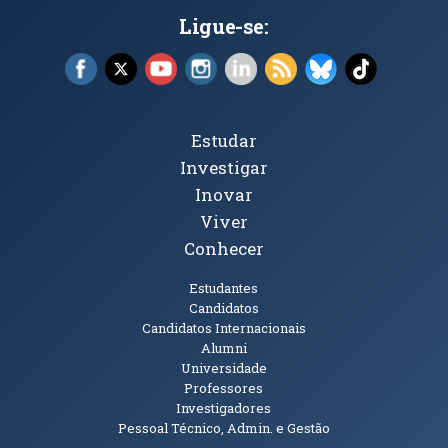
Ligue-se:
Facebook (abre em nova janela)
X (abre em nova janela)
YouTube (abre em nova janela)
Instagram (abre em nova janela)
LinkedIn (abre em nova ja
RSS (abre em nova ja
Bluesky (abre e
TikTok (a
Tópicos Principais
Estudar
Investigar
Inovar
Viver
Conhecer
Públicos
Estudantes
Candidatos
Candidatos Internacionais
Alumni
Universidade
Professores
Investigadores
Pessoal Técnico, Admin. e Gestão