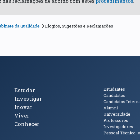
ão das reclamações de acordo com estes
procedimentos
.
abinete da Qualidade
Elogios, Sugestões e Reclamações
cto
Tópicos Principais
Público
Estudantes
Estudar
Candidatos
Investigar
Candidatos Intern
Inovar
Alumni
Universidade
Viver
Professores
Conhecer
Investigadores
Pessoal Técnico, 