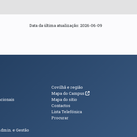
Data da última atualização:
2026-06-09
s
Informações Adici
Covilhã e região
(abre em nova janela)
Mapa do Campus
acionais
Mapa do sítio
Contactos
Lista Telefónica
Procurar
Admin. e Gestão