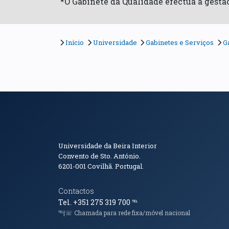
*O Gabinete da Qualidade efectua a gest
Início
Universidade
Gabinetes e Serviços
G
Informações de Conta
Universidade da Beira Interior
Convento de Sto. António.
6201-001
Covilhã. Portugal.
Contactos
Tel. +351 275 319 700
℡
℡|☏ Chamada para rede fixa/móvel nacional