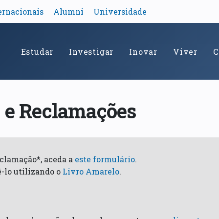
ernacionais
Alumni
Universidade
Estudar
Investigar
Inovar
Viver
C
s e Reclamações
eclamação*, aceda a
este formulário
.
ê-lo utilizando o
Livro Amarelo
.