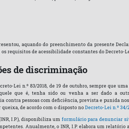
resentou, aquando do preenchimento da presente Declar
os requisitos de acessibilidade constantes do Decreto-Lei
ões de discriminação
ecreto-Lei n.º 83/2018, de 19 de outubro, sempre que um
uele que é, tenha sido ou venha a ser dado a out
a contra pessoas com deficiência, prevista e punida no
ar queixa, de acordo com o disposto no
Decreto-Lei n.º 34/
INR, I.P.), disponibiliza um
formulário para denunciar s
etentes. Anualmente, o INR, I.P. elabora um relatório a