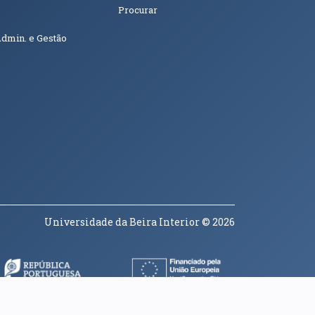
Procurar
Admin. e Gestão
Universidade da Beira Interior
© 2026
a janela)
(abre em nova janela)
(abre em nova janela