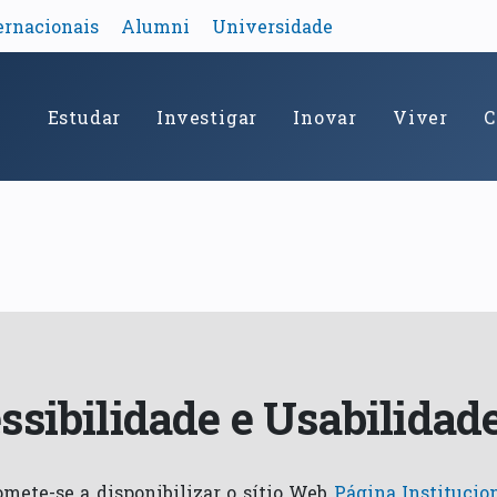
ernacionais
Alumni
Universidade
Estudar
Investigar
Inovar
Viver
C
ssibilidade e Usabilidad
mete-se a disponibilizar o sítio Web
Página Institucio