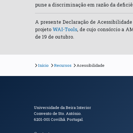
pune a discriminação em razão da deficiên
A presente Declaração de Acessibilidade
projeto
WAI-Tools
, de cujo consórcio a A
de 19 de outubro.
Início
Recursos
Acessibilidade
Informações de Conta
Universidade da Beira Interior
Convento de Sto. António.
6201-001
Covilhã. Portugal.