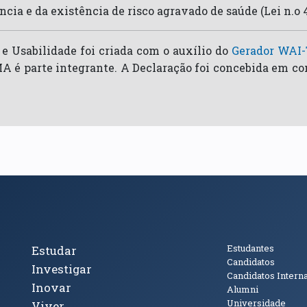
cia e da existência de risco agravado de saúde (Lei n.o 4
 e Usabilidade foi criada com o auxílio do
Gerador WAI-
MA é parte integrante. A Declaração foi concebida em co
cto
Tópicos Principais
Público
Estudantes
Estudar
Candidatos
Investigar
Candidatos Intern
Inovar
Alumni
Universidade
Viver