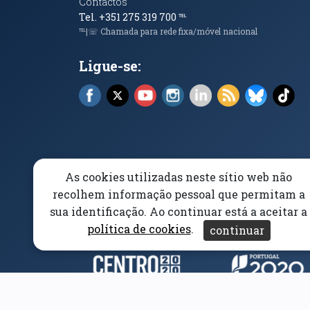
Contactos
Tel. +351 275 319 700
℡
℡|☏ Chamada para rede fixa/móvel nacional
Ligue-se:
Facebook (abre em nova janela)
X (abre em nova janela)
YouTube (abre em nova janela)
Instagram (abre em nova 
LinkedIn (abre em n
RSS (abre em n
Bluesky 
Tik
As cookies utilizadas neste sítio web não
Elogios, Sugestões e Reclamações
Livro Amarel
recolhem informação pessoal que permitam a
sua identificação. Ao continuar está a aceitar a
Acessibilidade
Aviso/Privacidade
Proteção 
política de cookies
.
continuar
Parceiros e Financiad
(abre em nova janela)