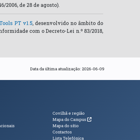
6/2006, de 28 de agosto).
Tools PT v1.5
, desenvolvido no âmbito do
nformidade com o Decreto-Lei n.º 83/2018,
Data da última atualização:
2026-06-09
s
Informações Adici
Covilhã e região
(abre em nova janela)
Mapa do Campus
acionais
Mapa do sítio
Contactos
Lista Telefónica