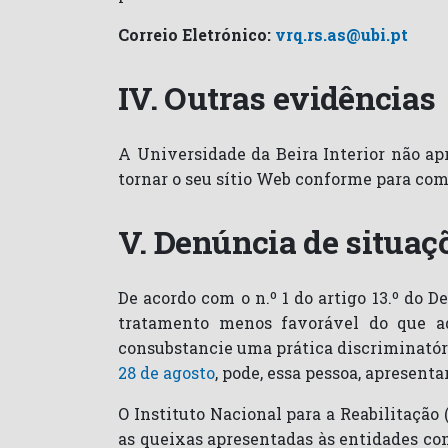
Correio Eletrónico:
vrq.rs.as@ubi.pt
IV. Outras evidências
A Universidade da Beira Interior não ap
tornar o seu sítio Web conforme para com 
V. Denúncia de situaç
De acordo com o n.º 1 do artigo 13.º do D
tratamento menos favorável do que aq
consubstancie uma prática discriminatóri
28 de agosto
, pode, essa pessoa, apresent
O Instituto Nacional para a Reabilitação (
as queixas apresentadas às entidades comp