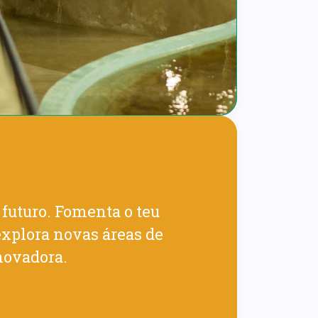
futuro. Fomenta o teu
explora novas áreas de
novadora.