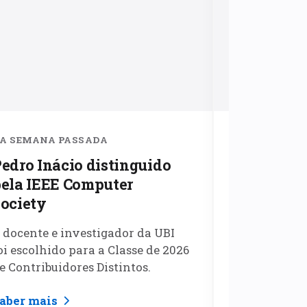
A SEMANA PASSADA
NA SEMANA 
edro Inácio distinguido
João Mor
ela IEEE Computer
papel tra
ociety
UBI no te
videocast
 docente e investigador da UBI
O escritor e
Comunida
oi escolhido para a Classe de 2026
sobre o imp
e Contribuidores Distintos.
Superior e re
carreira lite
aber mais
Saber mais