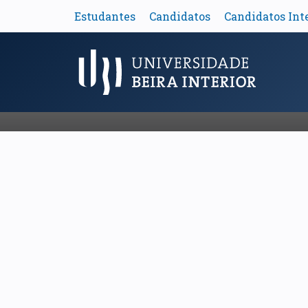
de Ciência
Estudantes
Candidatos
Candidatos Int
Sessões de planetário entre julho e agosto
Saber Mais
Menu Principal