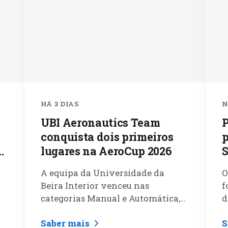
HÁ 3 DIAS
N
UBI Aeronautics Team
P
conquista dois primeiros
p
lugares na AeroCup 2026
S
A equipa da Universidade da
O
Beira Interior venceu nas
f
categorias Manual e Automática,
d
com as aeronaves BOCK e GCSC.
Saber mais
S