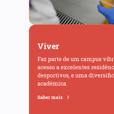
Viver
Faz parte de um campus vibr
acesso a excelentes residên
desportivos, e uma diversific
académica.
Saber mais