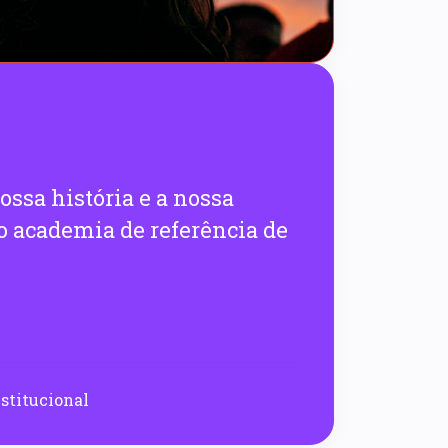
ssa história e a nossa
o academia de referência de
stitucional