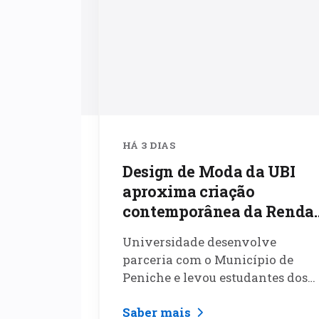
HÁ 3 DIAS
endentes
Design de Moda da UBI
eencontram
aproxima criação
as na UBI
contemporânea da Renda
de Bilros de Peniche
ura
Universidade desenvolve
te do
parceria com o Município de
s do 13.º
Peniche e levou estudantes dos
 Jovens
três ciclos de estudo à Mostra
Saber mais
 9 de agosto.
Internacional dedicada a este