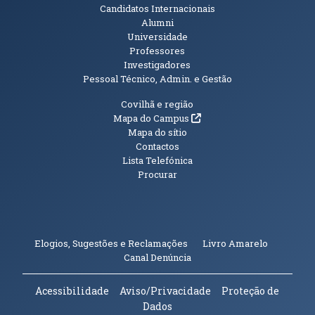
Candidatos Internacionais
Alumni
Universidade
Professores
Investigadores
Pessoal Técnico, Admin. e Gestão
Informações Adicionais
Covilhã e região
(abre em nova janela)
Mapa do Campus
Mapa do sítio
Contactos
Lista Telefónica
Procurar
(abre em n
Elogios, Sugestões e Reclamações
Livro Amarelo
(abre em nova janela)
Canal Denúncia
Acessibilidade
Aviso/Privacidade
Proteção de
Dados