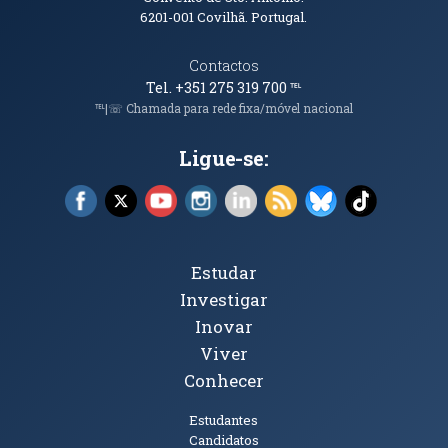
6201-001
Covilhã. Portugal.
Contactos
Tel. +351 275 319 700
℡
℡|☏ Chamada para rede fixa/móvel nacional
Ligue-se:
Facebook (abre em nova janela)
X (abre em nova janela)
YouTube (abre em nova janela)
Instagram (abre em nova janela)
LinkedIn (abre em nova ja
RSS (abre em nova ja
Bluesky (abre e
TikTok (a
Tópicos Principais
Estudar
Investigar
Inovar
Viver
Conhecer
Públicos
Estudantes
Candidatos