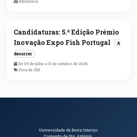
Biblioteca
Candidaturas: 5.ª Edição Prémio
Inovação Expo Fish Portugal
A
decorrer
De 09 de julho a 31 de outubro de 2026
Fora da UBI
Informações de Contacto
Universidade da Beira Interior
Convento de Sto. António.