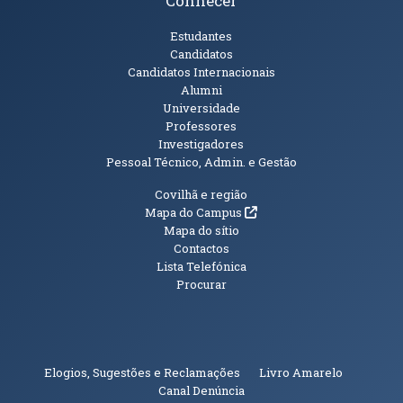
Conhecer
Públicos
Estudantes
Candidatos
Candidatos Internacionais
Alumni
Universidade
Professores
Investigadores
Pessoal Técnico, Admin. e Gestão
Informações Adicionais
Covilhã e região
(abre em nova janela)
Mapa do Campus
Mapa do sítio
Contactos
Lista Telefónica
Procurar
(abre em n
Elogios, Sugestões e Reclamações
Livro Amarelo
(abre em nova janela)
Canal Denúncia