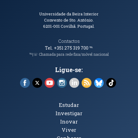
Informações de Contacto
Universidade da Beira Interior
Convento de Sto. António.
6201-001
Covilhã. Portugal.
Contactos
Tel. +351 275 319 700
℡
℡|☏ Chamada para rede fixa/móvel nacional
Ligue-se:
Facebook (abre em nova janela)
X (abre em nova janela)
YouTube (abre em nova janela)
Instagram (abre em nova janela)
LinkedIn (abre em nova ja
RSS (abre em nova ja
Bluesky (abre e
TikTok (a
Tópicos Principais
Estudar
Investigar
Inovar
Viver