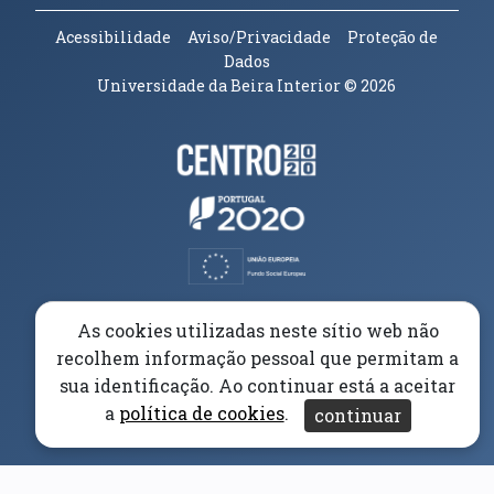
Acessibilidade
Aviso/Privacidade
Proteção de
Dados
Universidade da Beira Interior
© 2026
Parceiros e Financiadores
(abre em nova janela)
(abre em nova janela)
(abre em nova janela)
(abre em nova janela)
As cookies utilizadas neste sítio web não
recolhem informação pessoal que permitam a
(abre em nova janela)
sua identificação. Ao continuar está a aceitar
a
política de cookies
.
continuar
(abre em nova janela)