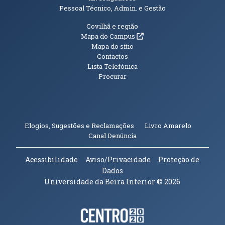
Pessoal Técnico, Admin. e Gestão
Informações Adicionais
Covilhã e região
(abre em nova janela)
Mapa do Campus
Mapa do sítio
Contactos
Lista Telefónica
Procurar
(abre em n
Elogios, Sugestões e Reclamações
Livro Amarelo
(abre em nova janela)
Canal Denúncia
Acessibilidade
Aviso/Privacidade
Proteção de
Dados
Universidade da Beira Interior
© 2026
Parceiros e Financiadores
(abre em nova janela)