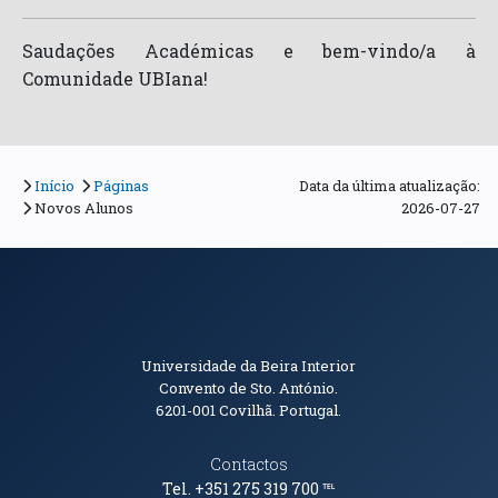
Saudações Académicas e bem-vindo/a à
Comunidade UBIana!
Início
Páginas
Data da última atualização:
Novos Alunos
2026-07-27
Informações de Contacto
Universidade da Beira Interior
Convento de Sto. António.
6201-001
Covilhã. Portugal.
Contactos
Tel. +351 275 319 700
℡