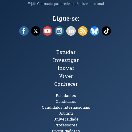
℡|☏ Chamada para rede fixa/móvel nacional
Ligue-se:
Facebook (abre em nova janela)
X (abre em nova janela)
YouTube (abre em nova janela)
Instagram (abre em nova janela)
LinkedIn (abre em nova ja
RSS (abre em nova ja
Bluesky (abre e
TikTok (a
Tópicos Principais
Estudar
Investigar
Inovar
Viver
Conhecer
Públicos
Estudantes
Candidatos
Candidatos Internacionais
Alumni
Universidade
Professores
Investigadores