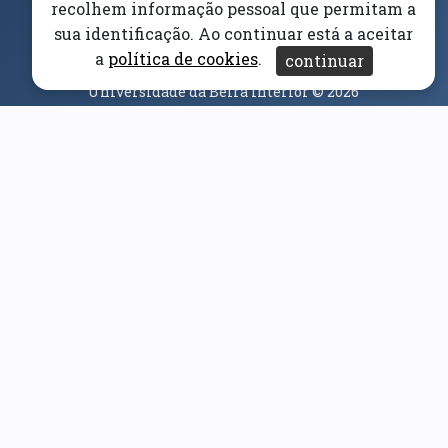
Canal Denúncia
recolhem informação pessoal que permitam a
sua identificação. Ao continuar está a aceitar
Acessibilidade
Aviso/Privacidade
Proteção de
a
política de cookies
.
continuar
Dados
Universidade da Beira Interior
© 2026
Parceiros e Financiadores
(abre em nova janela)
(abre em nova janela)
(abre em nova janela)
(abre em nova janela)
(abre em nova janela)
(abre em nova janela)