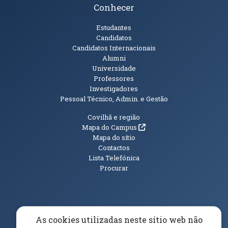
Conhecer
Públicos
Estudantes
Candidatos
Candidatos Internacionais
Alumni
Universidade
Professores
Investigadores
Pessoal Técnico, Admin. e Gestão
Informações Adicionais
Covilhã e região
(abre em nova janela)
Mapa do Campus
Mapa do sítio
Contactos
Lista Telefónica
Procurar
(abre em n
Elogios, Sugestões e Reclamações
Livro Amarelo
As cookies utilizadas neste sítio web não
(abre em nova janela)