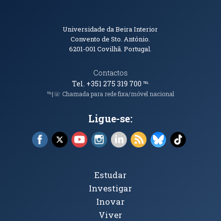
Informações de Contacto
Universidade da Beira Interior
Convento de Sto. António.
6201-001
Covilhã. Portugal.
Contactos
Tel. +351 275 319 700
℡
℡|☏ Chamada para rede fixa/móvel nacional
Ligue-se:
Facebook (abre em nova janela)
X (abre em nova janela)
YouTube (abre em nova janela)
Instagram (abre em nova janela)
LinkedIn (abre em nova ja
RSS (abre em nova ja
Bluesky (abre e
TikTok (a
Tópicos Principais
Estudar
Investigar
Inovar
Viver