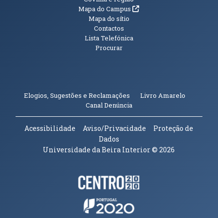
Informações Adicionais
(abre em nova janela)
Mapa do Campus
Mapa do sítio
Contactos
Lista Telefónica
Procurar
(abre em n
Elogios, Sugestões e Reclamações
Livro Amarelo
(abre em nova janela)
Canal Denúncia
Acessibilidade
Aviso/Privacidade
Proteção de
Dados
Universidade da Beira Interior
© 2026
Parceiros e Financiadores
(abre em nova janela)
(abre em nova janela)