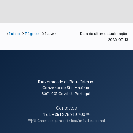
Início
Páginas
Lazer
Data da última atualização:
2026-07-13
Informações de Contacto
Universidade da Beira Interior
Convento de Sto. António.
6201-001
Covilhã. Portugal.
Contactos
Tel. +351 275 319 700
℡
℡|☏ Chamada para rede fixa/móvel nacional