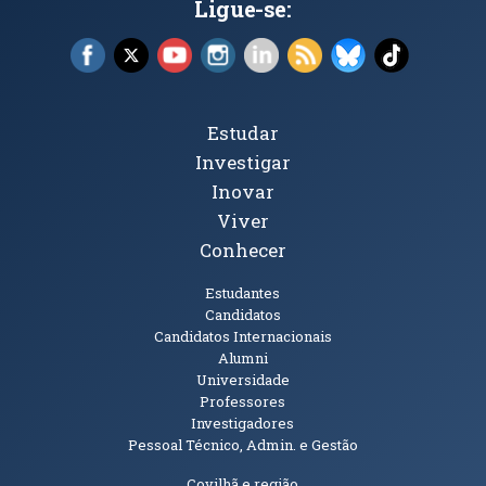
Ligue-se:
Facebook (abre em nova janela)
X (abre em nova janela)
YouTube (abre em nova janela)
Instagram (abre em nova janela)
LinkedIn (abre em nova ja
RSS (abre em nova ja
Bluesky (abre e
TikTok (a
Tópicos Principais
Estudar
Investigar
Inovar
Viver
Conhecer
Públicos
Estudantes
Candidatos
Candidatos Internacionais
Alumni
Universidade
Professores
Investigadores
Pessoal Técnico, Admin. e Gestão
Covilhã e região