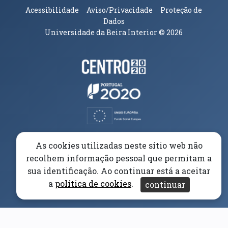
Acessibilidade
Aviso/Privacidade
Proteção de
Dados
Universidade da Beira Interior
© 2026
Parceiros e Financiadores
(abre em nova janela)
(abre em nova janela)
(abre em nova janela)
(abre em nova janela)
As cookies utilizadas neste sítio web não
recolhem informação pessoal que permitam a
(abre em nova janela)
sua identificação. Ao continuar está a aceitar
a
política de cookies
.
continuar
(abre em nova janela)