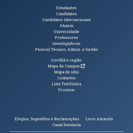
Públicos
Estudantes
Candidatos
Candidatos Internacionais
Alumni
Universidade
Professores
Investigadores
Pessoal Técnico, Admin. e Gestão
Informações Adicionais
Covilhã e região
(abre em nova janela)
Mapa do Campus
Mapa do sítio
Contactos
Lista Telefónica
Procurar
(abre em n
Elogios, Sugestões e Reclamações
Livro Amarelo
(abre em nova janela)
Canal Denúncia