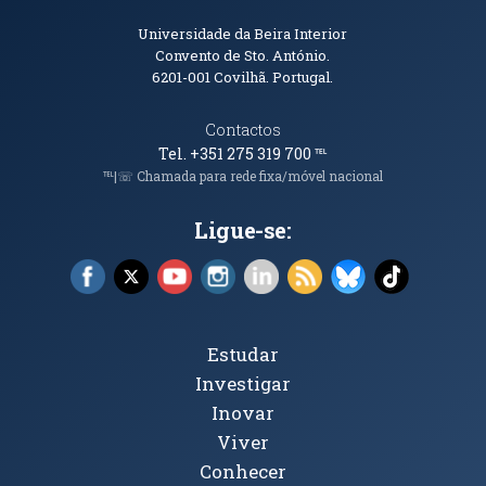
Informações de Contacto
Universidade da Beira Interior
Convento de Sto. António.
6201-001
Covilhã. Portugal.
Contactos
Tel. +351 275 319 700
℡
℡|☏ Chamada para rede fixa/móvel nacional
Ligue-se:
Facebook (abre em nova janela)
X (abre em nova janela)
YouTube (abre em nova janela)
Instagram (abre em nova janela)
LinkedIn (abre em nova ja
RSS (abre em nova ja
Bluesky (abre e
TikTok (a
Tópicos Principais
Estudar
Investigar
Inovar
Viver
Conhecer