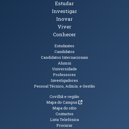
Tópicos Principais
Estudar
Investigar
Inovar
Viver
Conhecer
Públicos
Estudantes
Candidatos
Candidatos Internacionais
Alumni
Universidade
Professores
Investigadores
Pessoal Técnico, Admin. e Gestão
Informações Adicionais
Covilhã e região
(abre em nova janela)
Mapa do Campus
Mapa do sítio
Contactos
Lista Telefónica
Procurar