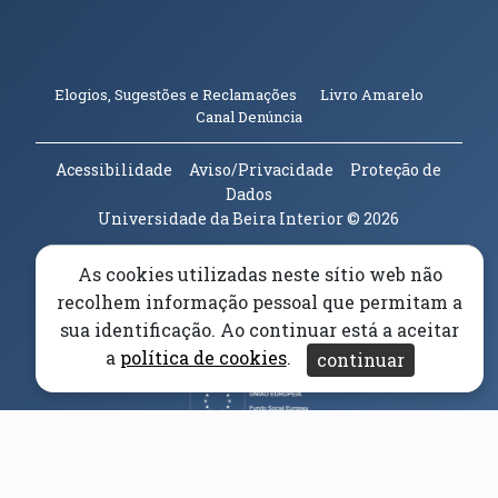
(abre em n
Elogios, Sugestões e Reclamações
Livro Amarelo
(abre em nova janela)
Canal Denúncia
Acessibilidade
Aviso/Privacidade
Proteção de
Dados
Universidade da Beira Interior
© 2026
As cookies utilizadas neste sítio web não
Parceiros e Financiadores
(abre em nova janela)
recolhem informação pessoal que permitam a
sua identificação. Ao continuar está a aceitar
(abre em nova janela)
a
política de cookies
.
continuar
(abre em nova janela)
(abre em nova janela)