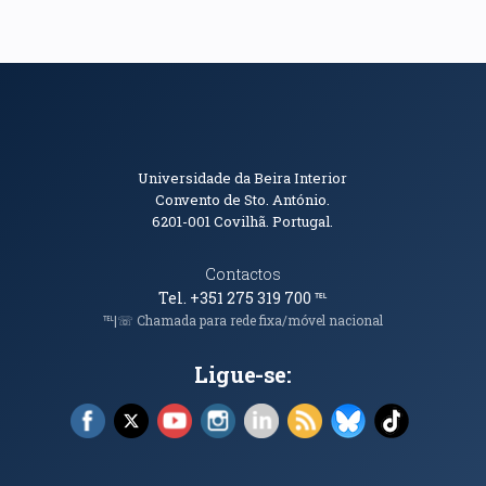
Informações de Contacto
Universidade da Beira Interior
Convento de Sto. António.
6201-001
Covilhã. Portugal.
Contactos
Tel. +351 275 319 700
℡
℡|☏ Chamada para rede fixa/móvel nacional
Ligue-se:
Facebook (abre em nova janela)
X (abre em nova janela)
YouTube (abre em nova janela)
Instagram (abre em nova janela)
LinkedIn (abre em nova ja
RSS (abre em nova ja
Bluesky (abre e
TikTok (a