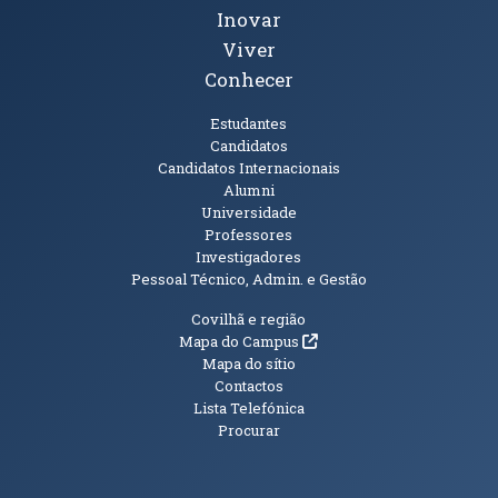
Inovar
Viver
Conhecer
Públicos
Estudantes
Candidatos
Candidatos Internacionais
Alumni
Universidade
Professores
Investigadores
Pessoal Técnico, Admin. e Gestão
Informações Adicionais
Covilhã e região
(abre em nova janela)
Mapa do Campus
Mapa do sítio
Contactos
Lista Telefónica
Procurar