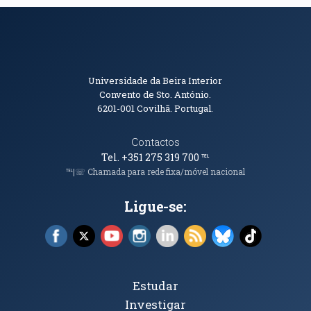
Informações de Contacto
Universidade da Beira Interior
Convento de Sto. António.
6201-001
Covilhã. Portugal.
Contactos
Tel. +351 275 319 700
℡
℡|☏ Chamada para rede fixa/móvel nacional
Ligue-se:
Facebook (abre em nova janela)
X (abre em nova janela)
YouTube (abre em nova janela)
Instagram (abre em nova janela)
LinkedIn (abre em nova ja
RSS (abre em nova ja
Bluesky (abre e
TikTok (a
Tópicos Principais
Estudar
Investigar