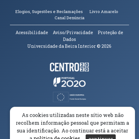
(abre em n
Elogios, Sugestões e Reclamações
Livro Amarelo
(abre em nova janela)
Canal Denúncia
Acessibilidade
Aviso/Privacidade
Proteção de
Dados
Universidade da Beira Interior
© 2026
Parceiros e Financiadores
(abre em nova janela)
(abre em nova janela)
(abre em nova janela)
(abre em nova janela)
As cookies utilizadas neste sítio web não
recolhem informação pessoal que permitam a
(abre em nova janela)
sua identificação. Ao continuar está a aceitar
a
política de cookies
.
continuar