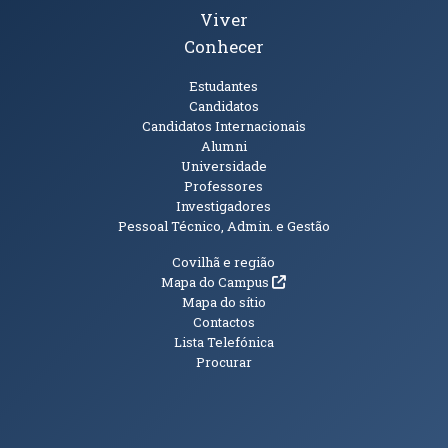
Viver
Conhecer
Públicos
Estudantes
Candidatos
Candidatos Internacionais
Alumni
Universidade
Professores
Investigadores
Pessoal Técnico, Admin. e Gestão
Informações Adicionais
Covilhã e região
(abre em nova janela)
Mapa do Campus
Mapa do sítio
Contactos
Lista Telefónica
Procurar