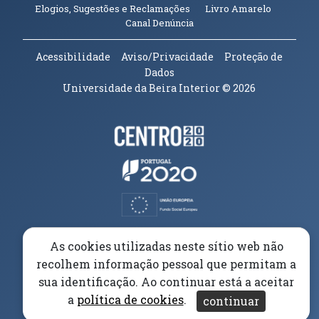
(abre em n
Elogios, Sugestões e Reclamações
Livro Amarelo
(abre em nova janela)
Canal Denúncia
Acessibilidade
Aviso/Privacidade
Proteção de
Dados
Universidade da Beira Interior
© 2026
Parceiros e Financiadores
(abre em nova janela)
(abre em nova janela)
(abre em nova janela)
(abre em nova janela)
As cookies utilizadas neste sítio web não
recolhem informação pessoal que permitam a
(abre em nova janela)
sua identificação. Ao continuar está a aceitar
a
política de cookies
.
continuar
(abre em nova janela)