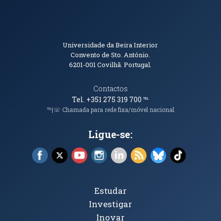
Informações de Contacto
Universidade da Beira Interior
Convento de Sto. António.
6201-001
Covilhã. Portugal.
Contactos
Tel. +351 275 319 700
℡
℡|☏ Chamada para rede fixa/móvel nacional
Ligue-se:
Facebook (abre em nova janela)
X (abre em nova janela)
YouTube (abre em nova janela)
Instagram (abre em nova janela)
LinkedIn (abre em nova ja
RSS (abre em nova ja
Bluesky (abre e
TikTok (a
Tópicos Principais
Estudar
Investigar
Inovar