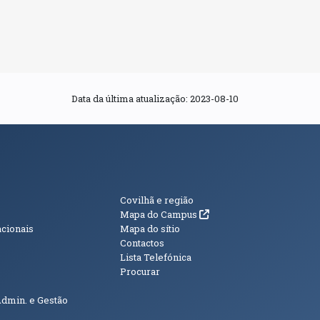
Data da última atualização:
2023-08-10
s
Informações Adici
Covilhã e região
(abre em nova janela)
Mapa do Campus
acionais
Mapa do sítio
Contactos
Lista Telefónica
Procurar
Admin. e Gestão