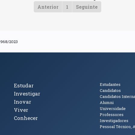
Anterior
1
Seguinte
4968/2023
cto
Tópicos Principais
Público
Estudantes
Estudar
Candidatos
Investigar
Candidatos Intern
Inovar
Alumni
Universidade
Viver
Professores
Conhecer
Investigadores
Pessoal Técnico, 