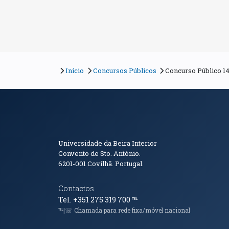
Início
Concursos Públicos
Concurso Público 1
Informações de Conta
Universidade da Beira Interior
Convento de Sto. António.
6201-001
Covilhã. Portugal.
Contactos
Tel. +351 275 319 700
℡
℡|☏ Chamada para rede fixa/móvel nacional