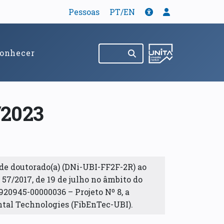
Tradução
Acessibilidade
Menu de util
Pessoas
PT/EN
Pesquisar no site
(abre em nov
onhecer
/2023
de doutorado(a) (DNi-UBI-FF2F-2R) ao
º 57/2017, de 19 de julho no âmbito do
920945-00000036 – Projeto Nº 8, a
tal Technologies (FibEnTec-UBI).