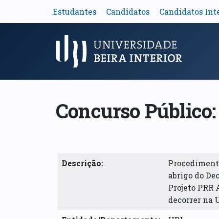
Estudantes
Candidatos
Candidatos Int
Menu Principal
Concurso Público:
Descrição:
Procedimento
abrigo do Dec
Projeto PRR A
decorrer na 