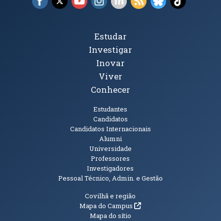
Tópicos Principais
Estudar
Investigar
Inovar
Viver
Conhecer
Públicos
Estudantes
Candidatos
Candidatos Internacionais
Alumni
Universidade
Professores
Investigadores
Pessoal Técnico, Admin. e Gestão
Informações Adicionais
Covilhã e região
(abre em nova janela)
Mapa do Campus
Mapa do sítio