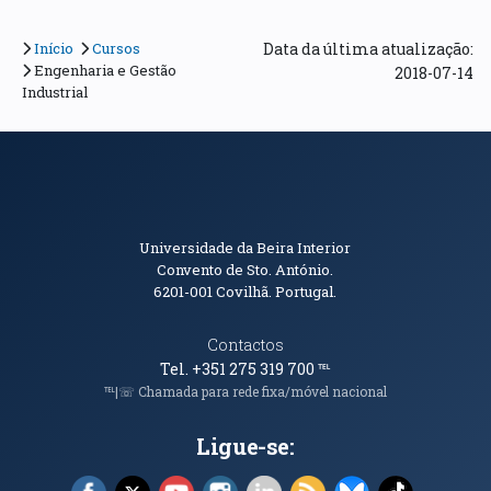
Início
Cursos
Data da última atualização:
Engenharia e Gestão
2018-07-14
Industrial
Informações de Contacto
Universidade da Beira Interior
Convento de Sto. António.
6201-001
Covilhã. Portugal.
Contactos
Tel. +351 275 319 700
℡
℡|☏ Chamada para rede fixa/móvel nacional
Ligue-se:
Facebook (abre em nova janela)
X (abre em nova janela)
YouTube (abre em nova janela)
Instagram (abre em nova janela)
LinkedIn (abre em nova ja
RSS (abre em nova ja
Bluesky (abre e
TikTok (a