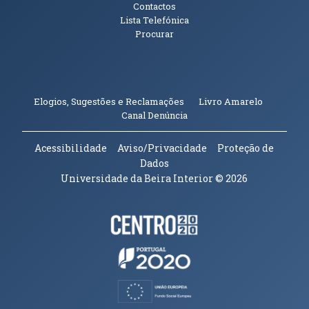
Contactos
Lista Telefónica
Procurar
(abre em n
Elogios, Sugestões e Reclamações
Livro Amarelo
(abre em nova janela)
Canal Denúncia
Acessibilidade
Aviso/Privacidade
Proteção de
Dados
Universidade da Beira Interior
© 2026
Parceiros e Financiadores
(abre em nova janela)
(abre em nova janela)
(abre em nova janela)