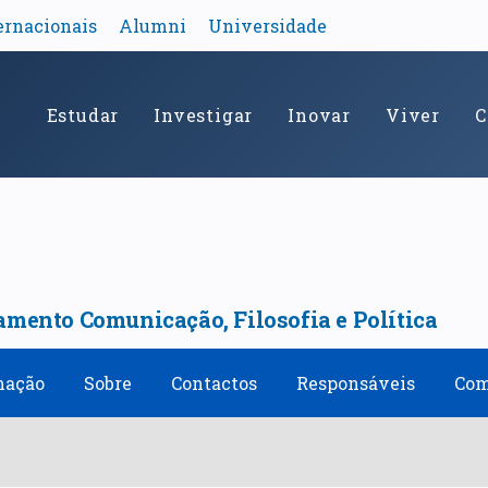
ernacionais
Alumni
Universidade
Estudar
Investigar
Inovar
Viver
C
amento Comunicação, Filosofia e Política
mação
Sobre
Contactos
Responsáveis
Com