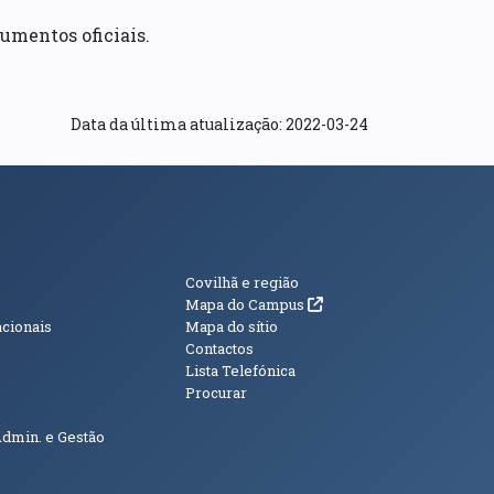
umentos oficiais.
Data da última atualização: 2022-03-24
s
Informações Adici
Covilhã e região
(abre em nova janela)
Mapa do Campus
acionais
Mapa do sítio
Contactos
Lista Telefónica
Procurar
Admin. e Gestão