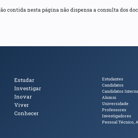
ão contida nesta página não dispensa a consulta dos doc
cto
Tópicos Principais
Público
Estudantes
Estudar
Candidatos
Investigar
Candidatos Intern
Inovar
Alumni
Universidade
Viver
Professores
Conhecer
Investigadores
Pessoal Técnico, 