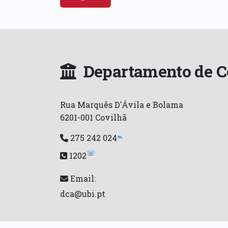
Departamento de Co
Rua Marquês D'Ávila e Bolama
6201-001 Covilhã
275 242 024
℡
☏
1202
Email:
dca@ubi.pt