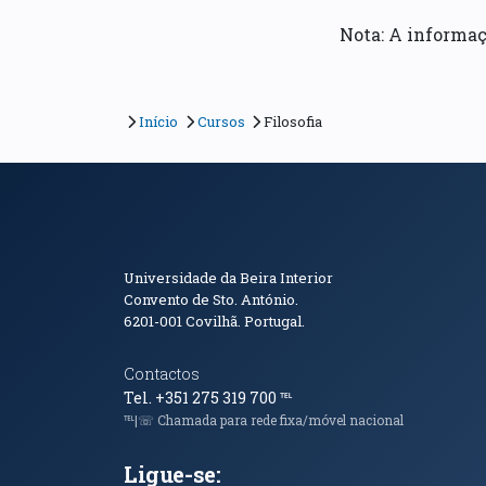
Nota: A informaç
Início
Cursos
Filosofia
Informações de Conta
Universidade da Beira Interior
Convento de Sto. António.
6201-001
Covilhã. Portugal.
Contactos
Tel. +351 275 319 700
℡
℡|☏ Chamada para rede fixa/móvel nacional
Ligue-se: