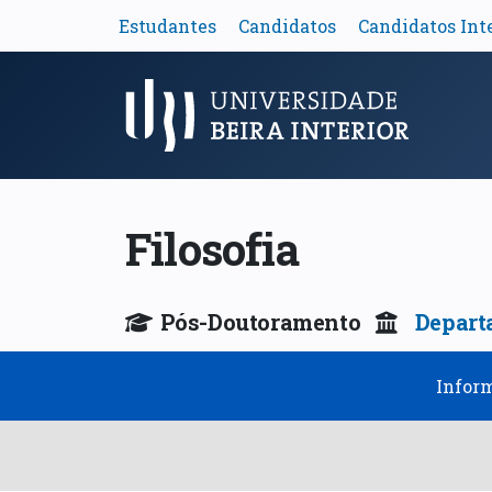
Estudantes
Candidatos
Candidatos Int
Menu Principal
Filosofia
Pós-Doutoramento
Depart
Infor