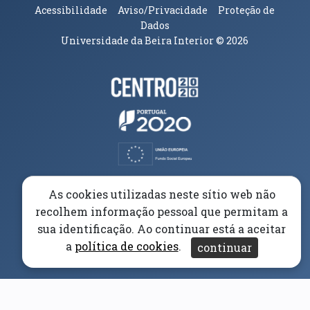
Acessibilidade
Aviso/Privacidade
Proteção de
Dados
Universidade da Beira Interior
© 2026
Parceiros e Financiadores
(abre em nova janela)
(abre em nova janela)
(abre em nova janela)
(abre em nova janela)
As cookies utilizadas neste sítio web não
recolhem informação pessoal que permitam a
(abre em nova janela)
sua identificação. Ao continuar está a aceitar
a
política de cookies
.
continuar
(abre em nova janela)