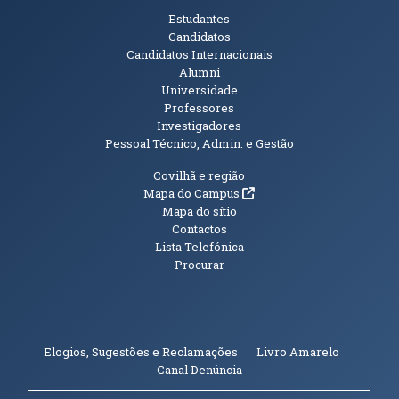
Públicos
Estudantes
Candidatos
Candidatos Internacionais
Alumni
Universidade
Professores
Investigadores
Pessoal Técnico, Admin. e Gestão
Informações Adicionais
Covilhã e região
(abre em nova janela)
Mapa do Campus
Mapa do sítio
Contactos
Lista Telefónica
Procurar
(abre em n
Elogios, Sugestões e Reclamações
Livro Amarelo
(abre em nova janela)
Canal Denúncia