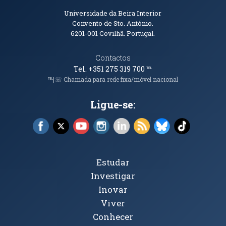
Informações de Contacto
Universidade da Beira Interior
Convento de Sto. António.
6201-001
Covilhã. Portugal.
Contactos
Tel. +351 275 319 700
℡
℡|☏ Chamada para rede fixa/móvel nacional
Ligue-se:
Facebook (abre em nova janela)
X (abre em nova janela)
YouTube (abre em nova janela)
Instagram (abre em nova janela)
LinkedIn (abre em nova ja
RSS (abre em nova ja
Bluesky (abre e
TikTok (a
Tópicos Principais
Estudar
Investigar
Inovar
Viver
Conhecer