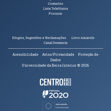
Contactos
Lista Telefónica
Procurar
(abre em n
Elogios, Sugestões e Reclamações
Livro Amarelo
(abre em nova janela)
Canal Denúncia
Acessibilidade
Aviso/Privacidade
Proteção de
Dados
Universidade da Beira Interior
© 2026
Parceiros e Financiadores
(abre em nova janela)
(abre em nova janela)
(abre em nova janela)