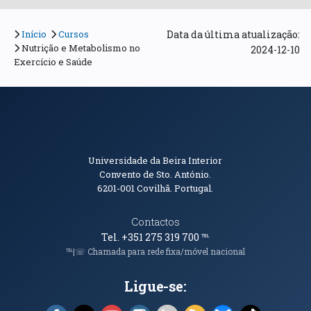
Início
Cursos
Data da última atualização:
Nutrição e Metabolismo no
2024-12-10
Exercício e Saúde
Informações de Contacto
Universidade da Beira Interior
Convento de Sto. António.
6201-001
Covilhã. Portugal.
Contactos
Tel. +351 275 319 700
℡
℡|☏ Chamada para rede fixa/móvel nacional
Ligue-se: