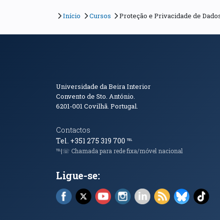
Início
Cursos
Proteção e Privacidade de Dado
Informações de Conta
Universidade da Beira Interior
Convento de Sto. António.
6201-001
Covilhã. Portugal.
Contactos
Tel. +351 275 319 700
℡
℡|☏ Chamada para rede fixa/móvel nacional
Ligue-se:
Facebook (abre em nova janela)
X (abre em nova janela)
YouTube (abre em nova janela)
Instagram (abre em nova 
LinkedIn (abre em n
RSS (abre em n
Bluesky 
Tik