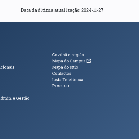
Data da última atualização: 2024-11-27
s
Informações Adici
Covilhã e região
(abre em nova janela)
Mapa do Campus
acionais
Mapa do sítio
Contactos
Lista Telefónica
Procurar
Admin. e Gestão