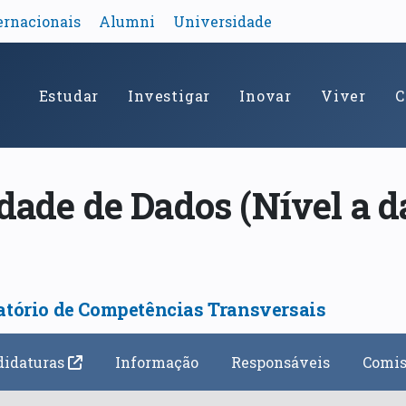
ernacionais
Alumni
Universidade
Estudar
Investigar
Inovar
Viver
C
idade de Dados (Nível a d
atório de Competências Transversais
didaturas
Informação
Responsáveis
Comis