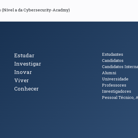
s (Nível a da Cybersecurity-Acadmy)
cto
Tópicos Principais
Público
Estudantes
Estudar
Candidatos
Investigar
Candidatos Intern
Inovar
Alumni
Universidade
Viver
Professores
Conhecer
Investigadores
Pessoal Técnico, 
janela)
ova janela)
ova janela)
(abre em nova janela)
Tok (abre em nova janela)