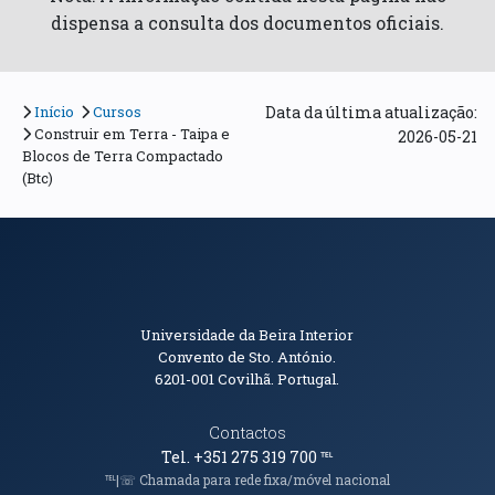
dispensa a consulta dos documentos oficiais.
Início
Cursos
Data da última atualização:
Construir em Terra - Taipa e
2026-05-21
Blocos de Terra Compactado
(Btc)
Informações de Contacto
Universidade da Beira Interior
Convento de Sto. António.
6201-001
Covilhã. Portugal.
Contactos
Tel. +351 275 319 700
℡
℡|☏ Chamada para rede fixa/móvel nacional