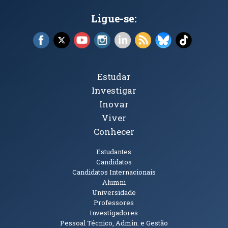
Ligue-se:
Facebook (abre em nova janela)
X (abre em nova janela)
YouTube (abre em nova janela)
Instagram (abre em nova janela)
LinkedIn (abre em nova ja
RSS (abre em nova ja
Bluesky (abre e
TikTok (a
Tópicos Principais
Estudar
Investigar
Inovar
Viver
Conhecer
Públicos
Estudantes
Candidatos
Candidatos Internacionais
Alumni
Universidade
Professores
Investigadores
Pessoal Técnico, Admin. e Gestão