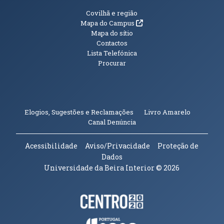
Informações Adicionais
Covilhã e região
(abre em nova janela)
Mapa do Campus
Mapa do sítio
Contactos
Lista Telefónica
Procurar
(abre em n
Elogios, Sugestões e Reclamações
Livro Amarelo
(abre em nova janela)
Canal Denúncia
Acessibilidade
Aviso/Privacidade
Proteção de
Dados
Universidade da Beira Interior
© 2026
Parceiros e Financiadores
(abre em nova janela)
(abre em nova janela)