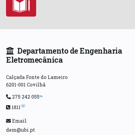
Departamento de Engenharia
Eletromecânica
Calçada Fonte do Lameiro
6201-001 Covilhã
275 242 055
℡
☏
1811
Email:
dem@ubi.pt