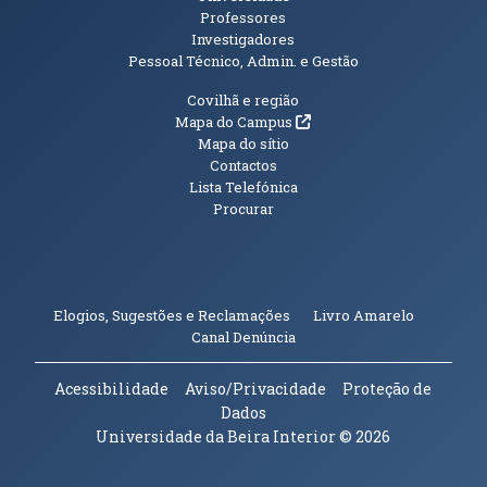
Professores
Investigadores
Pessoal Técnico, Admin. e Gestão
Informações Adicionais
Covilhã e região
(abre em nova janela)
Mapa do Campus
Mapa do sítio
Contactos
Lista Telefónica
Procurar
(abre em n
Elogios, Sugestões e Reclamações
Livro Amarelo
(abre em nova janela)
Canal Denúncia
Acessibilidade
Aviso/Privacidade
Proteção de
Dados
Universidade da Beira Interior
© 2026