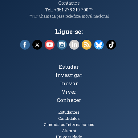
Contactos
Tel. +351 275 319 700
℡
℡|☏ Chamada para rede fixa/móvel nacional
Ligue-se:
Facebook (abre em nova janela)
X (abre em nova janela)
YouTube (abre em nova janela)
Instagram (abre em nova janela)
LinkedIn (abre em nova ja
RSS (abre em nova ja
Bluesky (abre e
TikTok (a
Tópicos Principais
Estudar
Investigar
Inovar
Viver
Conhecer
Públicos
Estudantes
Candidatos
Candidatos Internacionais
Alumni
Universidade