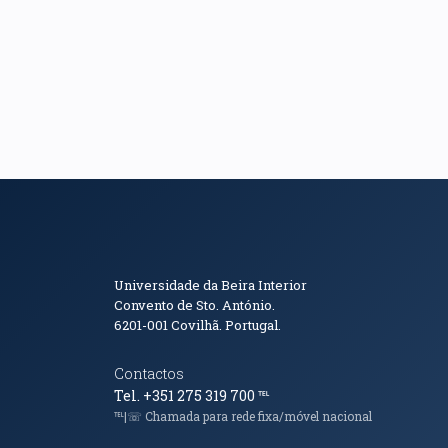
Informações de Conta
Universidade da Beira Interior
Convento de Sto. António.
6201-001
Covilhã. Portugal.
Contactos
Tel. +351 275 319 700
℡
℡|☏ Chamada para rede fixa/móvel nacional