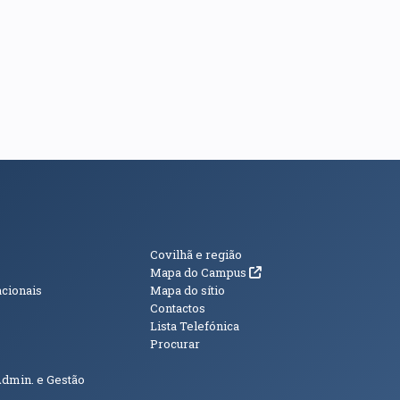
s
Informações Adici
Covilhã e região
(abre em nova janela)
Mapa do Campus
acionais
Mapa do sítio
Contactos
Lista Telefónica
Procurar
Admin. e Gestão