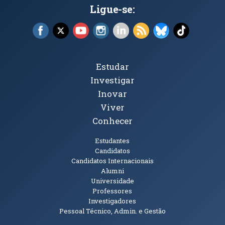
Ligue-se:
Facebook (abre em nova janela)
X (abre em nova janela)
YouTube (abre em nova janela)
Instagram (abre em nova janela)
LinkedIn (abre em nova ja
RSS (abre em nova ja
Bluesky (abre e
TikTok (a
Tópicos Principais
Estudar
Investigar
Inovar
Viver
Conhecer
Públicos
Estudantes
Candidatos
Candidatos Internacionais
Alumni
Universidade
Professores
Investigadores
Pessoal Técnico, Admin. e Gestão