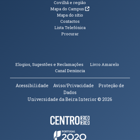
Informações Adicionais
Covilhã e região
(abre em nova janela)
Mapa do Campus
Mapa do sítio
Contactos
Lista Telefónica
Procurar
(abre em n
Elogios, Sugestões e Reclamações
Livro Amarelo
(abre em nova janela)
Canal Denúncia
Acessibilidade
Aviso/Privacidade
Proteção de
Dados
Universidade da Beira Interior
© 2026
Parceiros e Financiadores
(abre em nova janela)
(abre em nova janela)