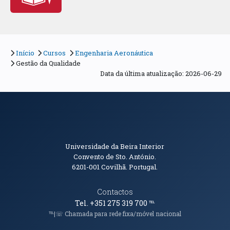
Início
Cursos
Engenharia Aeronáutica
Gestão da Qualidade
Data da última atualização: 2026-06-29
Informações de Contacto
Universidade da Beira Interior
Convento de Sto. António.
6201-001
Covilhã. Portugal.
Contactos
Tel. +351 275 319 700
℡
℡|☏ Chamada para rede fixa/móvel nacional