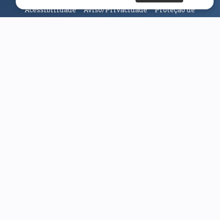
Acessibilidade
Aviso/Privacidade
Proteção de
Dados
Universidade da Beira Interior
© 2026
Parceiros e Financiadores
(abre em nova janela)
(abre em nova janela)
(abre em nova janela)
(abre em nova janela)
(abre em nova janela)
(abre em nova janela)