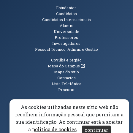
Públicos
Estudantes
Candidatos
Candidatos Internacionais
Alumni
Universidade
Professores
Investigadores
Pessoal Técnico, Admin. e Gestão
Informações Adicionais
Covilhã e região
(abre em nova janela)
Mapa do Campus
Mapa do sítio
Contactos
Lista Telefónica
Procurar
As cookies utilizadas neste sítio web não
recolhem informação pessoal que permitam a
(abre em n
Elogios, Sugestões e Reclamações
Livro Amarelo
sua identificação. Ao continuar está a aceitar
(abre em nova janela)
Canal Denúncia
a
política de cookies
.
continuar