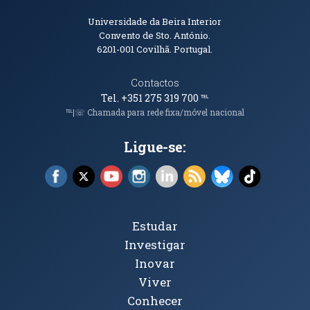
Informações de Contacto
Universidade da Beira Interior
Convento de Sto. António.
6201-001
Covilhã. Portugal.
Contactos
Tel. +351 275 319 700
℡
℡|☏ Chamada para rede fixa/móvel nacional
Ligue-se:
Facebook (abre em nova janela)
X (abre em nova janela)
YouTube (abre em nova janela)
Instagram (abre em nova janela)
LinkedIn (abre em nova ja
RSS (abre em nova ja
Bluesky (abre e
TikTok (a
Tópicos Principais
Estudar
Investigar
Inovar
Viver
Conhecer