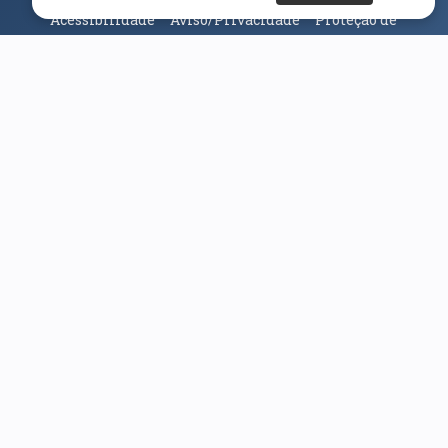
Acessibilidade
Aviso/Privacidade
Proteção de
Dados
Universidade da Beira Interior
© 2026
Parceiros e Financiadores
(abre em nova janela)
(abre em nova janela)
(abre em nova janela)
(abre em nova janela)
(abre em nova janela)
(abre em nova janela)