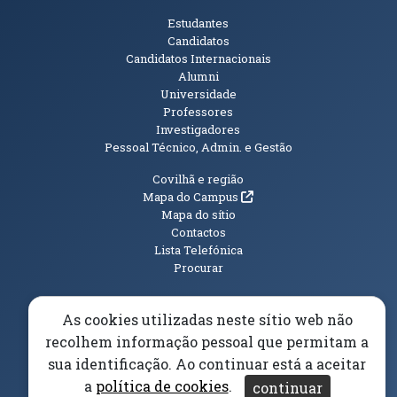
Públicos
Estudantes
Candidatos
Candidatos Internacionais
Alumni
Universidade
Professores
Investigadores
Pessoal Técnico, Admin. e Gestão
Informações Adicionais
Covilhã e região
(abre em nova janela)
Mapa do Campus
Mapa do sítio
Contactos
Lista Telefónica
Procurar
As cookies utilizadas neste sítio web não
recolhem informação pessoal que permitam a
(abre em n
Elogios, Sugestões e Reclamações
Livro Amarelo
sua identificação. Ao continuar está a aceitar
(abre em nova janela)
Canal Denúncia
a
política de cookies
.
continuar