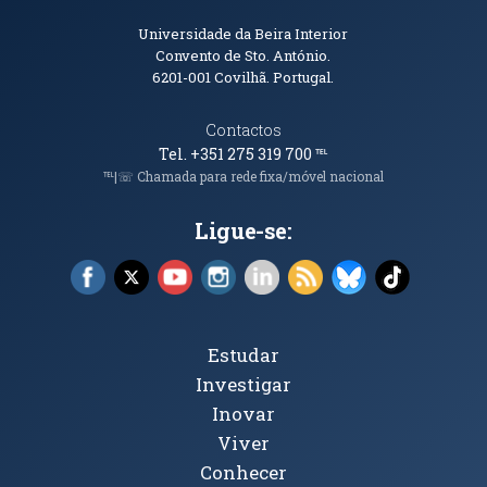
Informações de Contacto
Universidade da Beira Interior
Convento de Sto. António.
6201-001
Covilhã. Portugal.
Contactos
Tel. +351 275 319 700
℡
℡|☏ Chamada para rede fixa/móvel nacional
Ligue-se:
Facebook (abre em nova janela)
X (abre em nova janela)
YouTube (abre em nova janela)
Instagram (abre em nova janela)
LinkedIn (abre em nova ja
RSS (abre em nova ja
Bluesky (abre e
TikTok (a
Tópicos Principais
Estudar
Investigar
Inovar
Viver
Conhecer