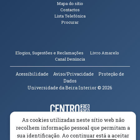
Mapa do sítio
Contactos
Lista Telefónica
Procurar
(abre em n
Elogios, Sugestões e Reclamações
Livro Amarelo
(abre em nova janela)
Canal Denúncia
Acessibilidade
Aviso/Privacidade
Proteção de
Dados
Universidade da Beira Interior
© 2026
Parceiros e Financiadores
(abre em nova janela)
As cookies utilizadas neste sítio web não
(abre em nova janela)
recolhem informação pessoal que permitam a
sua identificação. Ao continuar está a aceitar
(abre em nova janela)