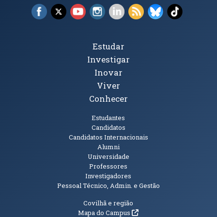
Facebook (abre em nova janela)
X (abre em nova janela)
YouTube (abre em nova janela)
Instagram (abre em nova janela)
LinkedIn (abre em nova ja
RSS (abre em nova ja
Bluesky (abre e
TikTok (a
Tópicos Principais
Estudar
Investigar
Inovar
Viver
Conhecer
Públicos
Estudantes
Candidatos
Candidatos Internacionais
Alumni
Universidade
Professores
Investigadores
Pessoal Técnico, Admin. e Gestão
Informações Adicionais
Covilhã e região
(abre em nova janela)
Mapa do Campus