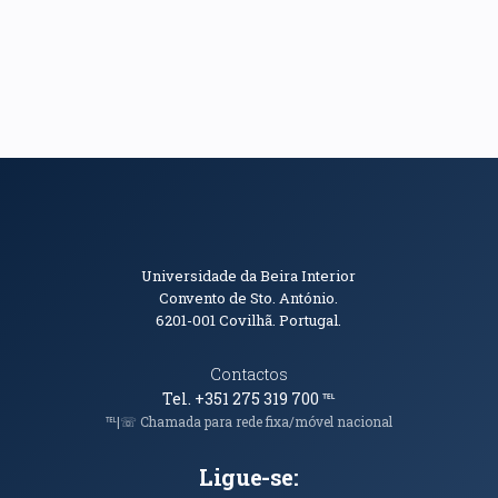
Informações de Contacto
Universidade da Beira Interior
Convento de Sto. António.
6201-001
Covilhã. Portugal.
Contactos
Tel. +351 275 319 700
℡
℡|☏ Chamada para rede fixa/móvel nacional
Ligue-se: